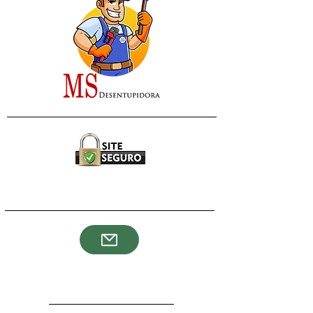
Soluções Em Desentupimento De Qualidade
msdesentupidorams@gmail.com
(011) 97877-5904